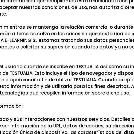
la información que recopilamos está relacionada con prov
aceptar nuestras condiciones de uso, nos autoriza a ofre
nte.
 mientras se mantenga la relación comercial o durante 
erán a terceros salvo en los casos en que exista una obli
LIA E-LEARNING SL estamos tratando sus datos personales
exactos o solicitar su supresión cuando los datos ya no 
l usuario cuando se inscribe en TESTUALIA así como su in
e TESTUALIA. Esto incluye el tipo de navegador y disposit
e proporcionar a fin de utilizar TESTUALIA. Cuando acept
esta información y de utilizarla para los fines descritos.
 tecnologías que recopilen información sobre dicho uso.
formación:
ado y sus interacciones con nuestros servicios. Detalles d
er información de la URL, datos de cookies, su dirección I
ficación única de dispositivo, las características del dispo