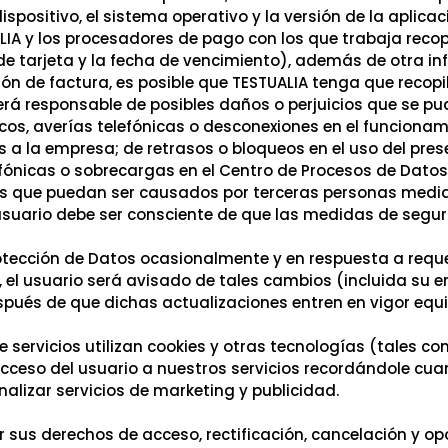
dispositivo, el sistema operativo y la versión de la aplic
LIA y los procesadores de pago con los que trabaja recop
o de tarjeta y la fecha de vencimiento), además de otra i
sión de factura, es posible que TESTUALIA tenga que recop
erá responsable de posibles daños o perjuicios que se pud
ticos, averías telefónicas o desconexiones en el funciona
 a la empresa; de retrasos o bloqueos en el uso del pre
fónicas o sobrecargas en el Centro de Procesos de Datos,
s que puedan ser causados por terceras personas median
l usuario debe ser consciente de que las medidas de segu
rotección de Datos ocasionalmente y en respuesta a requ
 el usuario será avisado de tales cambios (incluida su en
spués de que dichas actualizaciones entren en vigor equ
servicios utilizan cookies y otras tecnologías (tales co
acceso del usuario a nuestros servicios recordándole cua
nalizar servicios de marketing y publicidad.
 sus derechos de acceso, rectificación, cancelación y opo