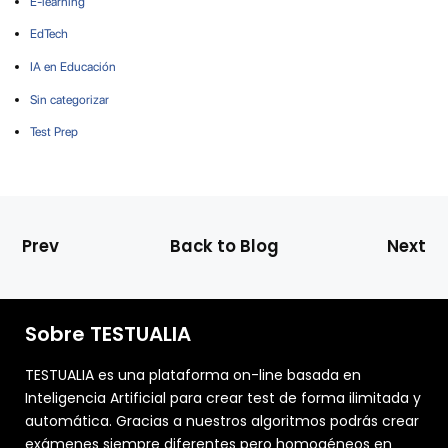
E-learning
EdTech
IA en Educación
Sin categorizar
Test Prep
Prev
Back to Blog
Next
Sobre TESTUALIA
TESTUALIA es una plataforma on-line basada en
Inteligencia Artificial para crear test de forma ilimitada y
automática. Gracias a nuestros algoritmos podrás crear
exámenes siempre diferentes pero homogéneos en