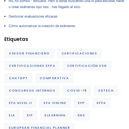
No, no somos “Textualia”. Pero si estás buscando una IA para estudiar, hacer
o crear exámenes tipo test… has llegado al sitio.
Gestionar evaluaciones eficaces
Cómo automatizar la creación de exámenes
Etiquetas
ASESOR FINANCIERO
CERTIFICACIONES
CERTIFICACIONES EFPA
CERTIFICACIÓN ESG
CHATGPT
COMPARATIVA
CONCURSOS INTERNOS
COVID-19
EDTECH
EFA NIVEL II
EFA ONLINE
EFP
EFPA
EIA
EIP
ELEARNING
ENS
EUROPEAN FINANCIAL PLANNER